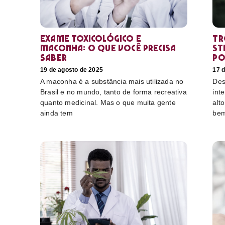
Exame toxicológico e
Tr
maconha: o que você precisa
st
saber
po
19 de agosto de 2025
17 
A maconha é a substância mais utilizada no
Des
Brasil e no mundo, tanto de forma recreativa
int
quanto medicinal. Mas o que muita gente
alt
ainda tem
bem