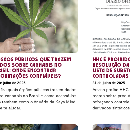
gãos públicos que trazem
HHC é proibid
dos sobre cannabis no
resolução da 
asil: onde encontrar
lista de subst
formações confiáveis?
controladas
e julho de 2025
31 de julho de 2025
fira quais órgãos públicos trazem dados
Anvisa proíbe HHC n
re cannabis no Brasil e como acessá-los.
regras sobre produ
a também como o Anuário da Kaya Mind
reforçando control
e te ajudar.
derivados sintéticos