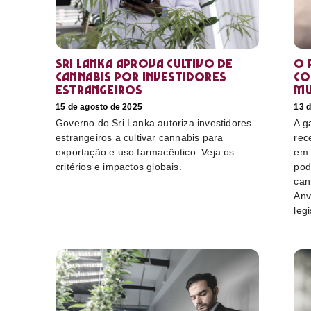
Sri Lanka aprova cultivo de
O 
cannabis por investidores
co
estrangeiros
mu
15 de agosto de 2025
13 
Governo do Sri Lanka autoriza investidores
A g
estrangeiros a cultivar cannabis para
rec
exportação e uso farmacêutico. Veja os
em 
critérios e impactos globais.
pod
can
Anv
leg