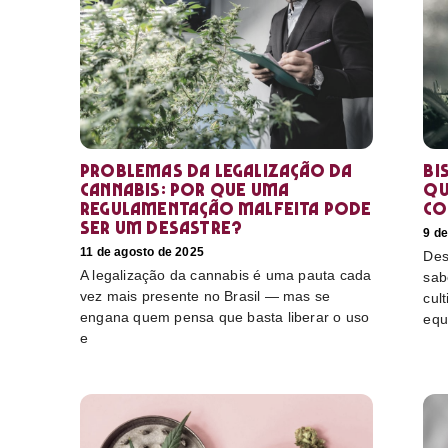
Problemas da legalização da
Bi
cannabis: por que uma
qu
regulamentação malfeita pode
co
ser um desastre?
9 d
11 de agosto de 2025
Des
A legalização da cannabis é uma pauta cada
sab
vez mais presente no Brasil — mas se
cul
engana quem pensa que basta liberar o uso
equ
e