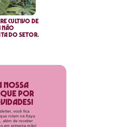
re cultivo de
a não
nta do setor.
a nossa
ique por
idades!​
etter, você fica
 que rolam na Kaya
, além de receber
tos em primeira mão!