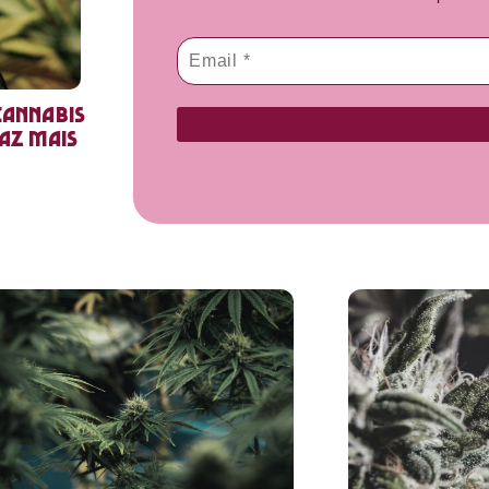
cannabis
faz mais