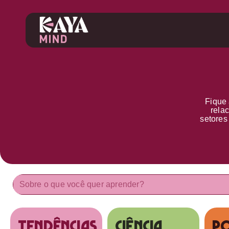
Fique 
rela
setore
tendências
Ciência
Po