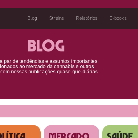
Blog
Strains
Relatórios
E-books
Blog
a par d
e
tendências e assuntos importantes
cionados ao
mercado da cannabis
e outros
s
com nossas publicações
quase-que-diárias.
lítica
MERCADO
SAÚDE