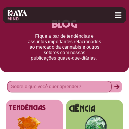
Blog
Fique a par d
e
tendências e
assuntos importantes relacionados
ao
mercado da cannabis
e outros
setores
com nossas
publicações
quase-que-diárias.
Ciência
tendências