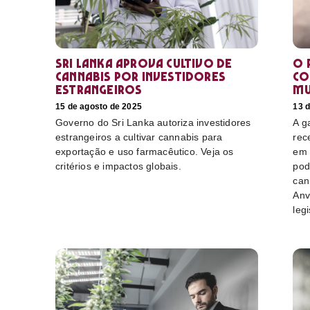
Sri Lanka aprova cultivo de
O 
cannabis por investidores
co
estrangeiros
mu
15 de agosto de 2025
13 
Governo do Sri Lanka autoriza investidores
A g
estrangeiros a cultivar cannabis para
rec
exportação e uso farmacêutico. Veja os
em 
critérios e impactos globais.
pod
can
Anv
leg