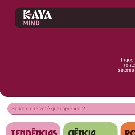
Fique 
rela
setore
tendências
Ciência
Po