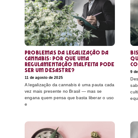
Problemas da legalização da
Bi
cannabis: por que uma
qu
regulamentação malfeita pode
co
ser um desastre?
9 d
11 de agosto de 2025
Des
A legalização da cannabis é uma pauta cada
sab
vez mais presente no Brasil — mas se
cul
engana quem pensa que basta liberar o uso
equ
e