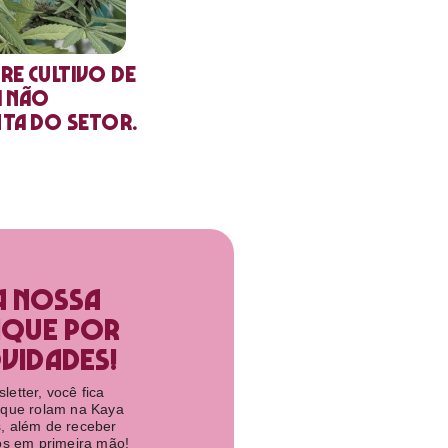
re cultivo de
a não
nta do setor.
a nossa
ique por
idades!​
etter, você fica
 que rolam na Kaya
, além de receber
tos em primeira mão!