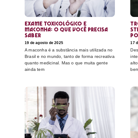
Exame toxicológico e
Tr
maconha: o que você precisa
st
saber
po
19 de agosto de 2025
17 
A maconha é a substância mais utilizada no
Des
Brasil e no mundo, tanto de forma recreativa
int
quanto medicinal. Mas o que muita gente
alt
ainda tem
bem