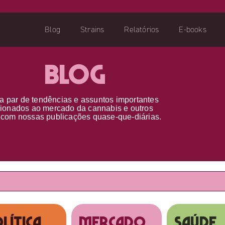
Blog
Strains
Relatórios
E-books
Blog
a par d
e
tendências e assuntos importantes
cionados ao
mercado da cannabis
e outros
s
com nossas publicações
quase-que-diárias.
lítica
MERCADO
SAÚDE