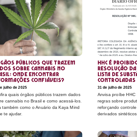
gãos públicos que trazem
HHC é proibid
dos sobre cannabis no
resolução da 
asil: onde encontrar
lista de subst
formações confiáveis?
controladas
e julho de 2025
31 de julho de 2025
fira quais órgãos públicos trazem dados
Anvisa proíbe HHC n
re cannabis no Brasil e como acessá-los.
regras sobre produ
a também como o Anuário da Kaya Mind
reforçando control
e te ajudar.
derivados sintéticos