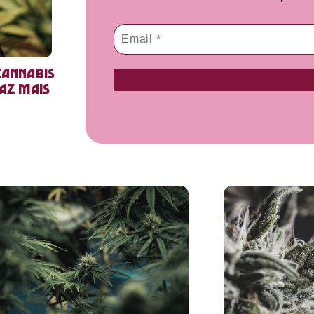
cannabis
faz mais