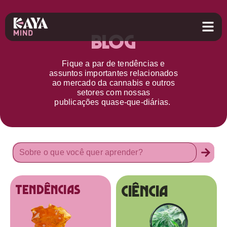
Blog
Fique a par d
e
tendências e
assuntos importantes relacionados
ao
mercado da cannabis
e outros
setores
com nossas
publicações
quase-que-diárias.
Ciência
tendências