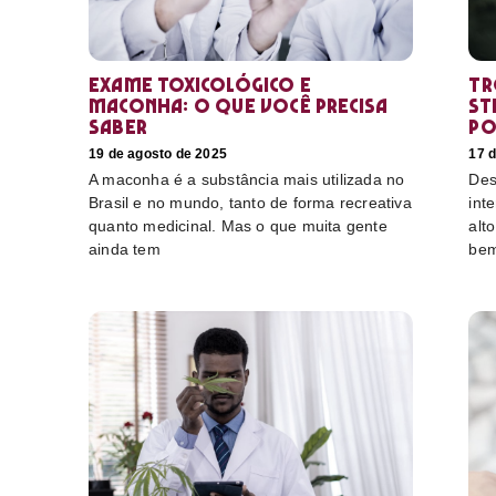
Exame toxicológico e
Tr
maconha: o que você precisa
st
saber
po
19 de agosto de 2025
17 
A maconha é a substância mais utilizada no
Des
Brasil e no mundo, tanto de forma recreativa
int
quanto medicinal. Mas o que muita gente
alt
ainda tem
bem