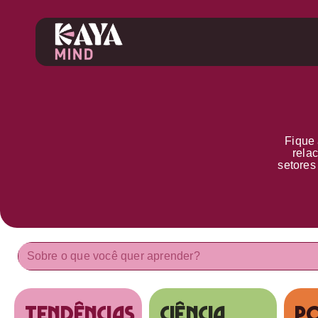
Fique 
rela
setore
tendências
Ciência
Po