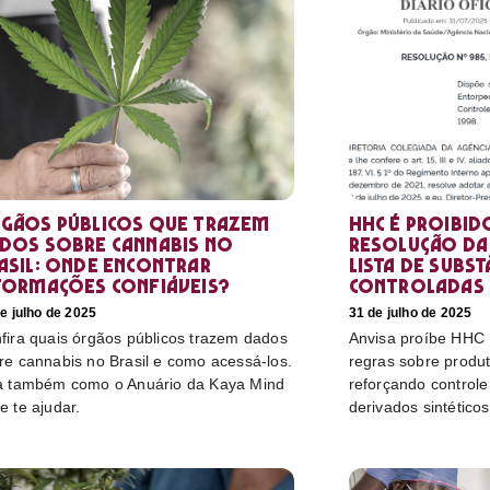
gãos públicos que trazem
HHC é proibid
dos sobre cannabis no
resolução da 
asil: onde encontrar
lista de subst
formações confiáveis?
controladas
e julho de 2025
31 de julho de 2025
fira quais órgãos públicos trazem dados
Anvisa proíbe HHC n
re cannabis no Brasil e como acessá-los.
regras sobre produ
a também como o Anuário da Kaya Mind
reforçando control
e te ajudar.
derivados sintéticos