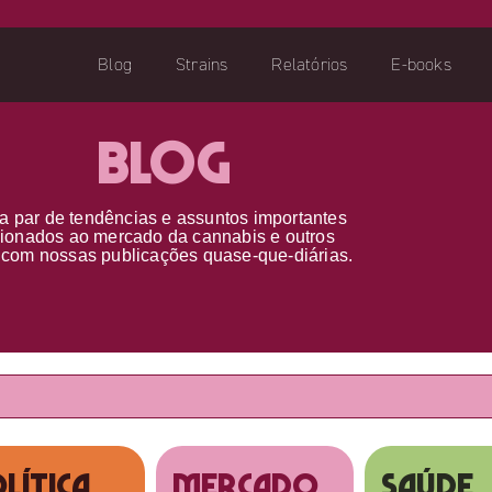
Blog
Strains
Relatórios
E-books
Blog
a par d
e
tendências e assuntos importantes
cionados ao
mercado da cannabis
e outros
s
com nossas publicações
quase-que-diárias.
lítica
MERCADO
SAÚDE