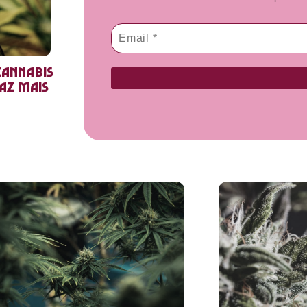
cannabis
faz mais