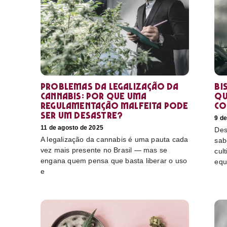
Problemas da legalização da
Bi
cannabis: por que uma
qu
regulamentação malfeita pode
co
ser um desastre?
9 d
11 de agosto de 2025
Des
A legalização da cannabis é uma pauta cada
sab
vez mais presente no Brasil — mas se
cul
engana quem pensa que basta liberar o uso
equ
e