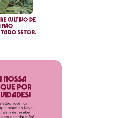
re cultivo de
a não
nta do setor.
a nossa
ique por
idades!​
etter, você fica
 que rolam na Kaya
, além de receber
tos em primeira mão!