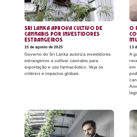
Sri Lanka aprova cultivo de
O 
cannabis por investidores
co
estrangeiros
mu
15 de agosto de 2025
13 
Governo do Sri Lanka autoriza investidores
A g
estrangeiros a cultivar cannabis para
rec
exportação e uso farmacêutico. Veja os
em 
critérios e impactos globais.
pod
can
Anv
leg