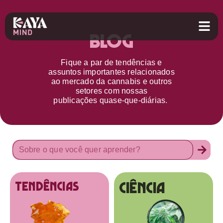
Blog
Fique a par d
e
tendências e
assuntos importantes relacionados
ao
mercado da cannabis
e outros
setores
com nossas
publicações
quase-que-diárias.
Ciência
tendências