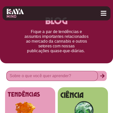
Blog
Fique a par d
e
tendências e
assuntos importantes relacionados
ao
mercado da cannabis
e outros
setores
com nossas
publicações
quase-que-diárias.
Ciência
tendências