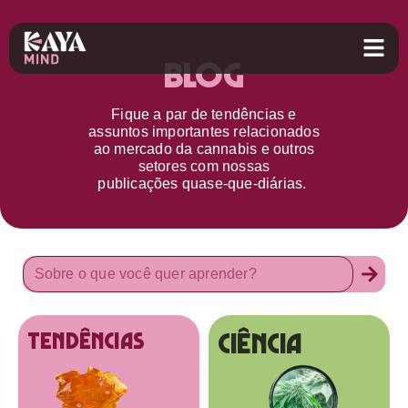
Blog
Fique a par d
e
tendências e
assuntos importantes relacionados
ao
mercado da cannabis
e outros
setores
com nossas
publicações
quase-que-diárias.
Ciência
tendências