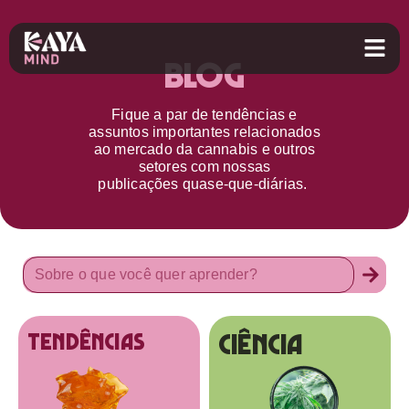
Blog
Fique a par d
e
tendências e
assuntos importantes relacionados
ao
mercado da cannabis
e outros
setores
com nossas
publicações
quase-que-diárias.
Ciência
tendências