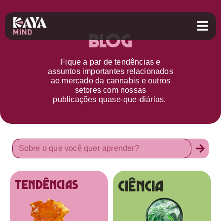
Blog
Fique a par d
e
tendências e
assuntos importantes relacionados
ao
mercado da cannabis
e outros
setores
com nossas
publicações
quase-que-diárias.
Ciência
tendências