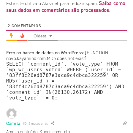
Saiba como
Este site utiliza o Akismet para reduzir spam.
seus dados em comentários são processados
.
2
COMENTÁRIOS
Oldest
Erro no banco de dados do WordPress:
[FUNCTION
novo.kayamind.com.MD5 does not exist]
SELECT `comment_id`, `vote_type` FROM
`wp_wc_users_voted` WHERE (`user_id` =
'83ff8c26ed8787e3aca9c4dbca322259' OR
MD5(`user_id`) =
'83ff8c26ed8787e3aca9c4dbca322259') AND
`comment_id` IN(26130,26172) AND
`vote_type` != 0;
Camila
9 meses atrás
Amei o conteúdo! Super completo.