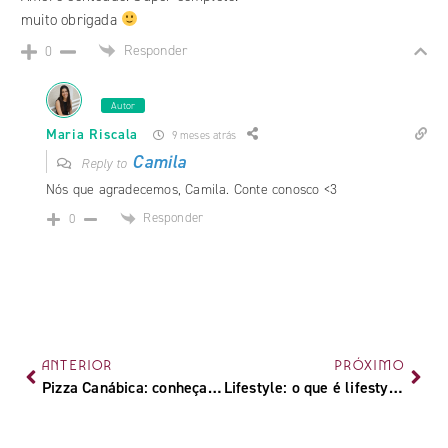
muito obrigada
Responder
0
Autor
Maria Riscala
9 meses atrás
Camila
Reply to
Nós que agradecemos, Camila. Conte conosco <3
Responder
0
ANTERIOR
PRÓXIMO
Pizza Canábica: conheça a receita que vai mudar sua pizzada
Lifestyle: o que é lifestyle e descubra qual o seu!