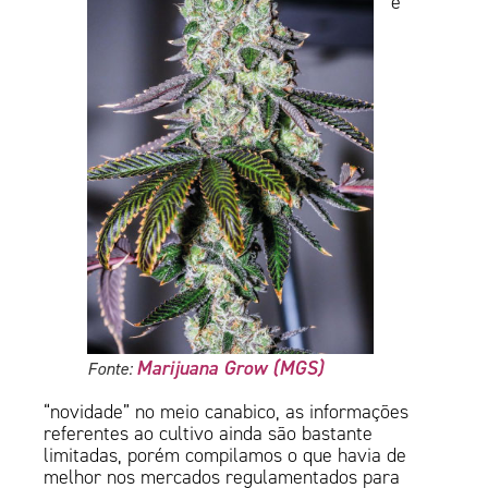
é
Marijuana Grow (MGS)
Fonte:
“novidade” no meio canabico, as informações
referentes ao cultivo ainda são bastante
limitadas, porém compilamos o que havia de
melhor nos mercados regulamentados para