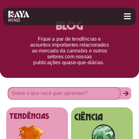
Blog
Fique a par d
e
tendências e
assuntos importantes relacionados
ao
mercado da cannabis
e outros
setores
com nossas
publicações
quase-que-diárias.
Ciência
tendências