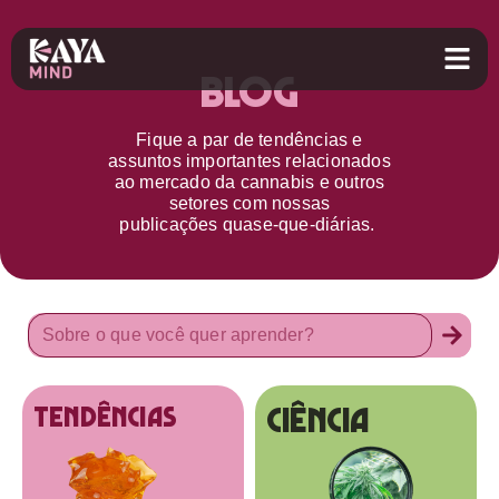
Blog
Fique a par d
e
tendências e
assuntos importantes relacionados
ao
mercado da cannabis
e outros
setores
com nossas
publicações
quase-que-diárias.
Ciência
tendências