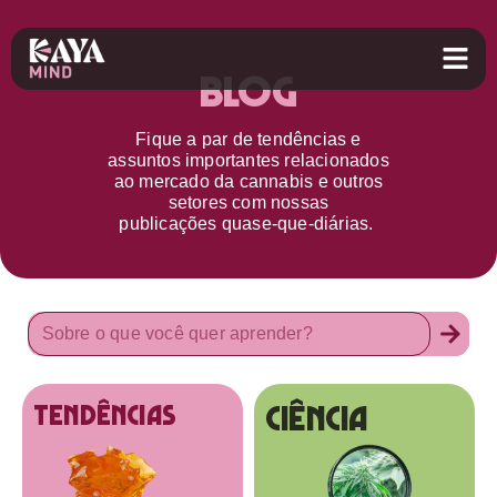
Blog
Fique a par d
e
tendências e
assuntos importantes relacionados
ao
mercado da cannabis
e outros
setores
com nossas
publicações
quase-que-diárias.
Ciência
tendências