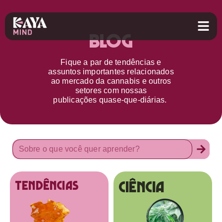
Blog
Fique a par d
e
tendências e
assuntos importantes relacionados
ao
mercado da cannabis
e outros
setores
com nossas
publicações
quase-que-diárias.
Ciência
tendências