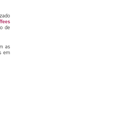
izado
ffees
to de
om as
is em