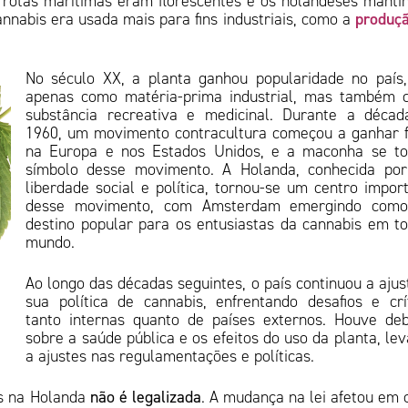
 rotas marítimas eram florescentes e os holandeses mant
produç
nnabis era usada mais para fins industriais, como a
No século XX, a planta ganhou popularidade no país
apenas como matéria-prima industrial, mas também 
substância recreativa e medicinal. Durante a déca
1960, um movimento contracultura começou a ganhar 
na Europa e nos Estados Unidos, e a maconha se to
símbolo desse movimento. A Holanda, conhecida por
liberdade social e política, tornou-se um centro impor
desse movimento, com Amsterdam emergindo com
destino popular para os entusiastas da cannabis em t
mundo.
Ao longo das décadas seguintes, o país continuou a ajus
sua política de cannabis, enfrentando desafios e crí
tanto internas quanto de países externos. Houve de
sobre a saúde pública e os efeitos do uso da planta, le
a ajustes nas regulamentações e políticas.
is na Holanda
não é legalizada
. A mudança na lei afetou em 