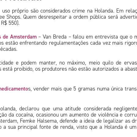
 uso próprio são considerados crime na Holanda. Em rela
ee Shops. Quem desrespeitar a ordem pública será adverti
e R$ 550).
s de Amsterdam
– Van Breda – falou em entrevista que o 
tos estão enfrentando regulamentações cada vez mais rigor
décadas.
cidade e podem manter, no máximo, meio quilo de ervas
s está proibido, os produtores não estão autorizados a abas
medicamento
s, vender mais que 5 gramas numa única tran
olanda, declarou que uma atitude considerada negligen
tação da cocaína, ocasionou um aumento de violência e corr
sterdam, Femke Halsema, defende a ideia de legalizar as d
o a sua principal fonte de renda, visto que a Holanda é um