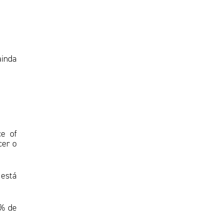
ainda
e of
cer o
 está
5% de