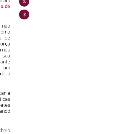
inham
ão de
, não
como
da de
força
rnou
 sua
tante
o um
odo o
tar a
ticas
bates
vando
cheio