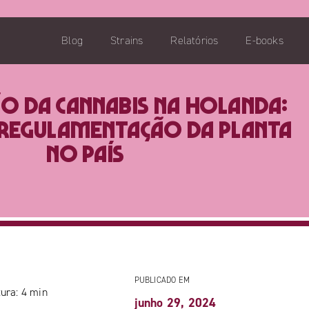
Blog
Strains
Relatórios
E-books
ão da cannabis na Holanda:
 regulamentação da planta
no país
PUBLICADO EM
ura:
4
min
junho 29, 2024