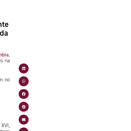
nte
 da
mbia
,
is na
am no
 XVI,