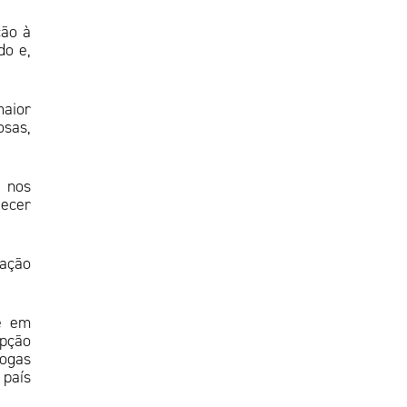
ção à
do e,
maior
osas,
 nos
tecer
sação
te em
upção
rogas
 país