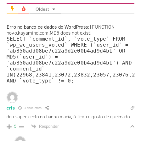
Oldest
Erro no banco de dados do WordPress:
[FUNCTION
novo.kayamind.com.MD5 does not exist]
SELECT `comment_id`, `vote_type` FROM
`wp_wc_users_voted` WHERE (`user_id` =
'ab850add08be7c22a9d2e00b4ad9d4b1' OR
MD5(`user_id`) =
'ab850add08be7c22a9d2e00b4ad9d4b1') AND
`comment_id`
IN(22968,23841,23072,23832,23057,23076,23
AND `vote_type` != 0;
cris
3 anos atrás
deu super certo no banho maria, ñ ficou c gosto de queimado
Responder
5