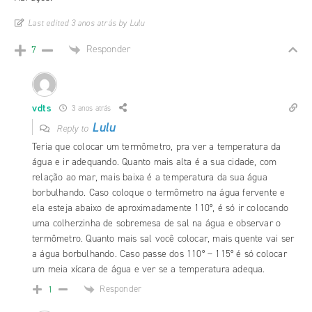
Last edited 3 anos atrás by Lulu
Responder
7
vdts
3 anos atrás
Lulu
Reply to
Teria que colocar um termômetro, pra ver a temperatura da
água e ir adequando. Quanto mais alta é a sua cidade, com
relação ao mar, mais baixa é a temperatura da sua água
borbulhando. Caso coloque o termômetro na água fervente e
ela esteja abaixo de aproximadamente 110°, é só ir colocando
uma colherzinha de sobremesa de sal na água e observar o
termômetro. Quanto mais sal você colocar, mais quente vai ser
a água borbulhando. Caso passe dos 110° ~ 115° é só colocar
um meia xícara de água e ver se a temperatura adequa.
Responder
1