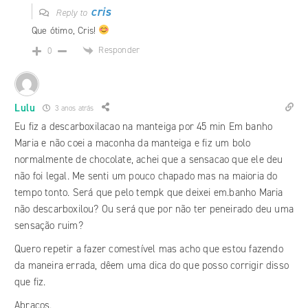
cris
Reply to
Que ótimo, Cris!
Responder
0
Lulu
3 anos atrás
Eu fiz a descarboxilacao na manteiga por 45 min Em banho
Maria e não coei a maconha da manteiga e fiz um bolo
normalmente de chocolate, achei que a sensacao que ele deu
não foi legal. Me senti um pouco chapado mas na maioria do
tempo tonto. Será que pelo tempk que deixei em.banho Maria
não descarboxilou? Ou será que por não ter peneirado deu uma
sensação ruim?
Quero repetir a fazer comestível mas acho que estou fazendo
da maneira errada, dêem uma dica do que posso corrigir disso
que fiz.
Abraços.