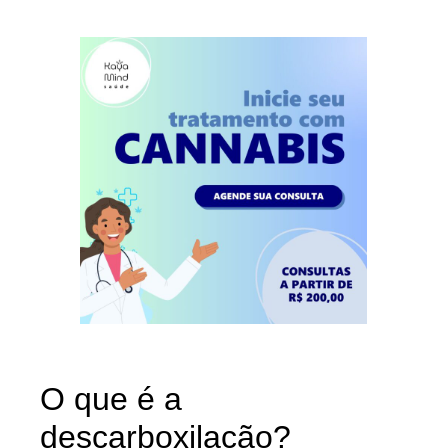
O que é a
descarboxilação?