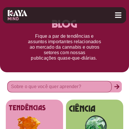
Blog
Fique a par d
e
tendências e
assuntos importantes relacionados
ao
mercado da cannabis
e outros
setores
com nossas
publicações
quase-que-diárias.
Ciência
tendências