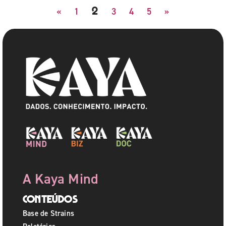
2
«
1
3
4
5
»
A Kaya Mind
Conteúdos
Base de Strains