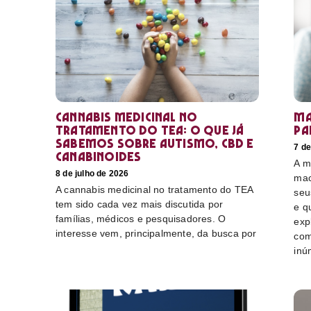
Cannabis medicinal no
Ma
tratamento do TEA: o que já
pa
sabemos sobre autismo, CBD e
7 de
canabinoides
A m
8 de julho de 2026
mac
A cannabis medicinal no tratamento do TEA
seu
tem sido cada vez mais discutida por
e q
famílias, médicos e pesquisadores. O
exp
interesse vem, principalmente, da busca por
com
inú