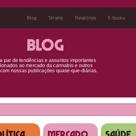
Blog
Strains
Relatórios
E-books
Blog
a par d
e
tendências e assuntos importantes
cionados ao
mercado da cannabis
e outros
s
com nossas publicações
quase-que-diárias.
lítica
MERCADO
SAÚDE