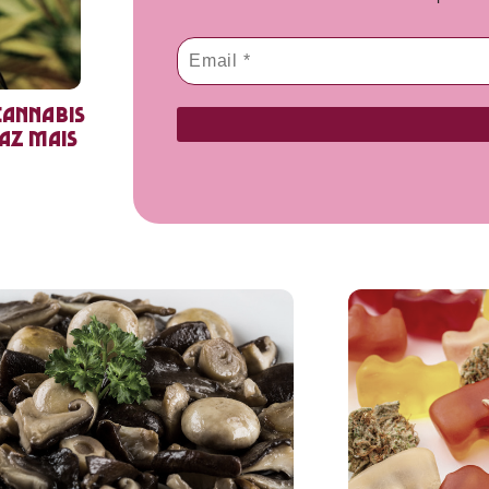
cannabis
faz mais