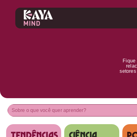
Fique 
rela
setore
tendências
Ciência
Po