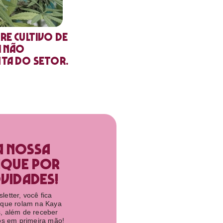
re cultivo de
a não
nta do setor.
a nossa
ique por
idades!​
etter, você fica
 que rolam na Kaya
, além de receber
tos em primeira mão!