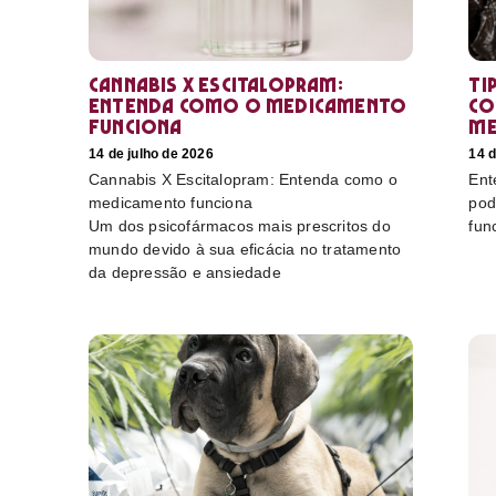
Cannabis X Escitalopram:
Ti
Entenda como o medicamento
co
funciona
me
14 de julho de 2026
14 d
Cannabis X Escitalopram: Entenda como o
Ent
medicamento funciona
pod
Um dos psicofármacos mais prescritos do
fun
mundo devido à sua eficácia no tratamento
da depressão e ansiedade