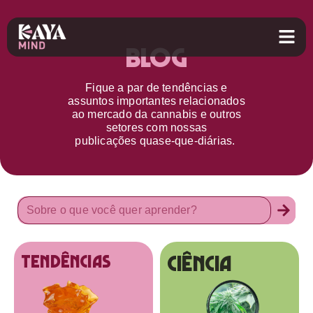
Blog
Fique a par d
e
tendências e
assuntos importantes relacionados
ao
mercado da cannabis
e outros
setores
com nossas
publicações
quase-que-diárias.
Ciência
tendências