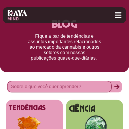
Blog
Fique a par d
e
tendências e
assuntos importantes relacionados
ao
mercado da cannabis
e outros
setores
com nossas
publicações
quase-que-diárias.
Ciência
tendências