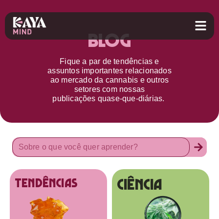
Blog
Fique a par d
e
tendências e
assuntos importantes relacionados
ao
mercado da cannabis
e outros
setores
com nossas
publicações
quase-que-diárias.
Ciência
tendências