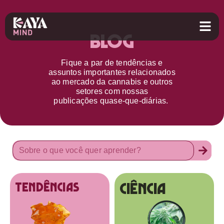
Blog
Fique a par d
e
tendências e
assuntos importantes relacionados
ao
mercado da cannabis
e outros
setores
com nossas
publicações
quase-que-diárias.
Ciência
tendências