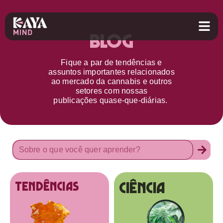
Blog
Fique a par d
e
tendências e
assuntos importantes relacionados
ao
mercado da cannabis
e outros
setores
com nossas
publicações
quase-que-diárias.
Ciência
tendências