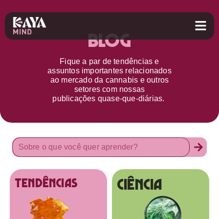
Blog
Fique a par d
e
tendências e
assuntos importantes relacionados
ao
mercado da cannabis
e outros
setores
com nossas
publicações
quase-que-diárias.
Ciência
tendências