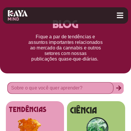
Blog
Fique a par d
e
tendências e
assuntos importantes relacionados
ao
mercado da cannabis
e outros
setores
com nossas
publicações
quase-que-diárias.
Ciência
tendências