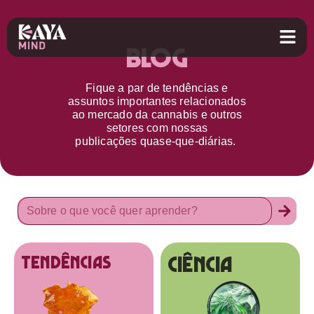
Blog
Fique a par d
e
tendências e
assuntos importantes relacionados
ao
mercado da cannabis
e outros
setores
com nossas
publicações
quase-que-diárias.
Ciência
tendências