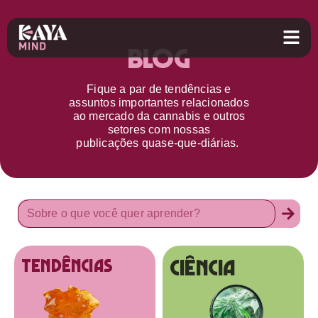
Blog
Fique a par d
e
tendências e
assuntos importantes relacionados
ao
mercado da cannabis
e outros
setores
com nossas
publicações
quase-que-diárias.
Ciência
tendências