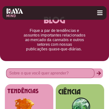
Blog
Fique a par d
e
tendências e
assuntos importantes relacionados
ao
mercado da cannabis
e outros
setores
com nossas
publicações
quase-que-diárias.
Ciência
tendências