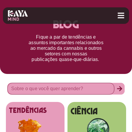
Blog
Fique a par d
e
tendências e
assuntos importantes relacionados
ao
mercado da cannabis
e outros
setores
com nossas
publicações
quase-que-diárias.
Ciência
tendências