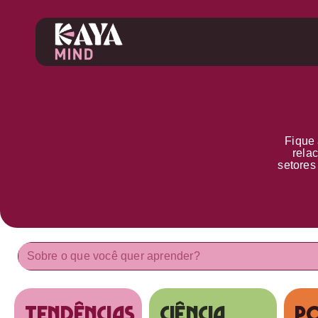
Fique 
rela
setore
tendências
Ciência
Po