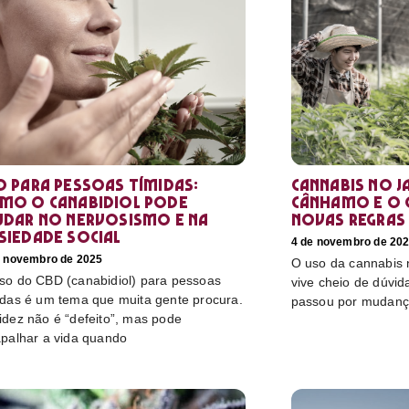
D para pessoas tímidas:
Cannabis no Ja
mo o canabidiol pode
cânhamo e o 
udar no nervosismo e na
novas regras
siedade social
4 de novembro de 20
e novembro de 2025
O uso da cannabis
so do CBD (canabidiol) para pessoas
vive cheio de dúvida
idas é um tema que muita gente procura.
passou por mudanç
idez não é “defeito”, mas pode
apalhar a vida quando