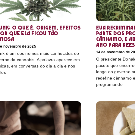
unk: o que é, origem, efeitos
EUA recrimina
por que ela ficou tão
parte dos pr
mosa
cânhamo, e ab
ano para rees
de novembro de 2025
14 de novembro de 2
nk é um dos nomes mais conhecidos do
O presidente Donal
verso da cannabis. A palavra aparece em
pacote que encerro
icas, em conversas do dia a dia e nos
longa do governo a
ulos
redefine cânhamo e
programando