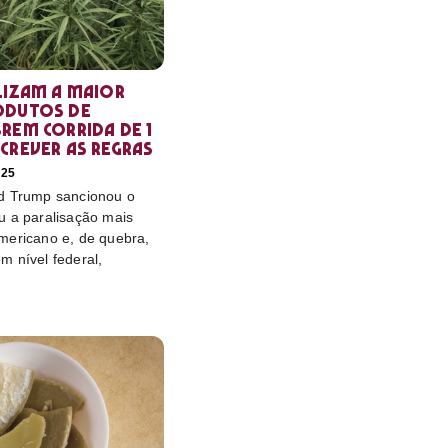
lizam a maior
odutos de
rem corrida de 1
crever as regras
025
d Trump sancionou o
u a paralisação mais
mericano e, de quebra,
m nível federal,