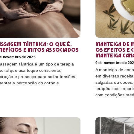
ssagem tântrica: o que é,
Manteiga de 
nefícios e mitos associados
os efeitos e 
manteiga can
de novembro de 2025
9 de novembro de 20
assagem tântrica é um tipo de terapia
A manteiga de canna
poral que usa toque consciente,
em diversas receitas
piração e presença para soltar tensões,
salgadas ou doces, 
entar a percepção do corpo e
terapêuticos import
com condições méd