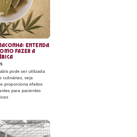
maconha: entenda
como fazer a
ábica
25
bis pode ser utilizada
 culinárias, seja
e proporciona efeitos
antes para pacientes
icas