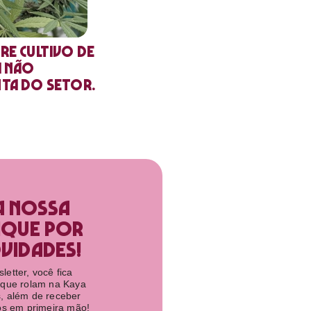
re cultivo de
a não
nta do setor.
a nossa
ique por
idades!​
etter, você fica
 que rolam na Kaya
, além de receber
tos em primeira mão!