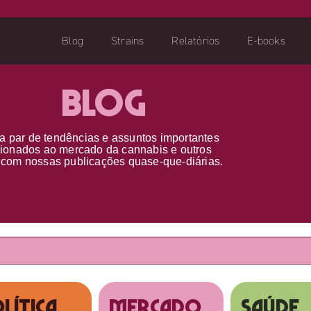
Blog
Strains
Relatórios
E-books
Blog
a par d
e
tendências e assuntos importantes
cionados ao
mercado da cannabis
e outros
s
com nossas publicações
quase-que-diárias.
lítica
MERCADO
SAÚDE