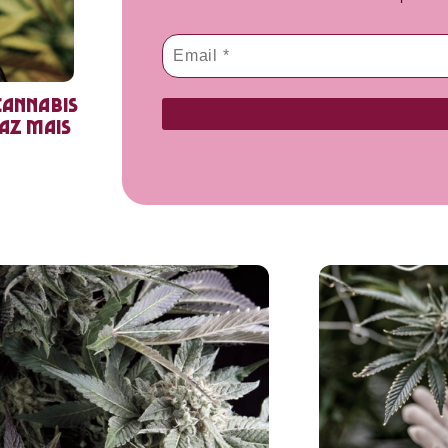
cannabis
faz mais