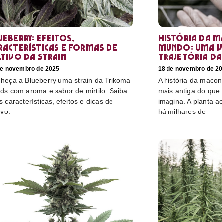
ueberry: efeitos,
História da 
racterísticas e formas de
mundo: uma v
ltivo da strain
trajetória da
de novembro de 2025
18 de novembro de 2
heça a Blueberry uma strain da Trikoma
A história da maco
ds com aroma e sabor de mirtilo. Saiba
mais antiga do que
s características, efeitos e dicas de
imagina. A planta
ivo.
há milhares de