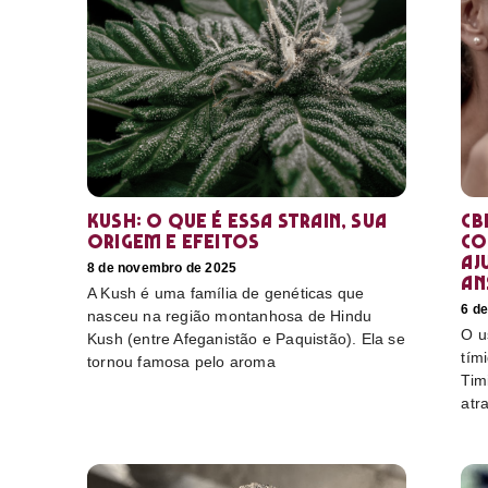
Kush: o que é essa strain, sua
CB
origem e efeitos
co
aj
8 de novembro de 2025
an
A Kush é uma família de genéticas que
6 d
nasceu na região montanhosa de Hindu
O u
Kush (entre Afeganistão e Paquistão). Ela se
tím
tornou famosa pelo aroma
Tim
atr