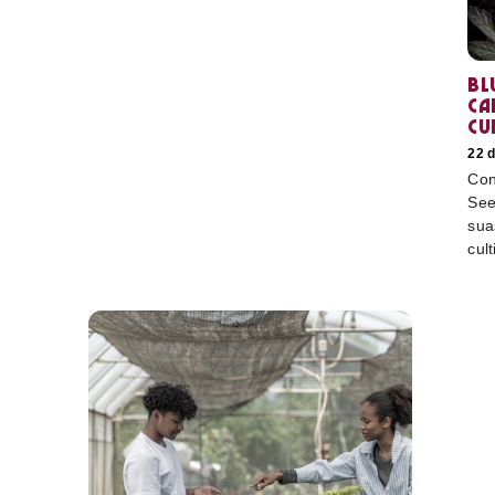
Bl
ca
cu
22 
Con
See
sua
cult