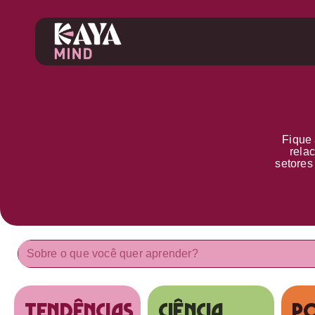
Fique 
rela
setore
tendências
Ciência
Po