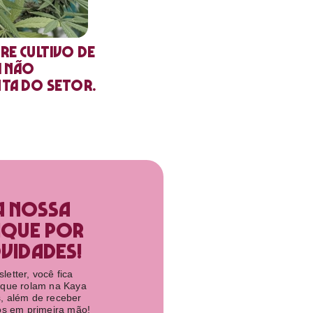
re cultivo de
a não
nta do setor.
a nossa
ique por
idades!​
etter, você fica
 que rolam na Kaya
, além de receber
tos em primeira mão!