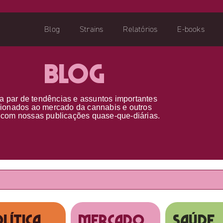
Blog
Strains
Relatórios
E-books
Blog
a par d
e
tendências e assuntos importantes
cionados ao
mercado da cannabis
e outros
s
com nossas publicações
quase-que-diárias.
lítica
MERCADO
SAÚDE