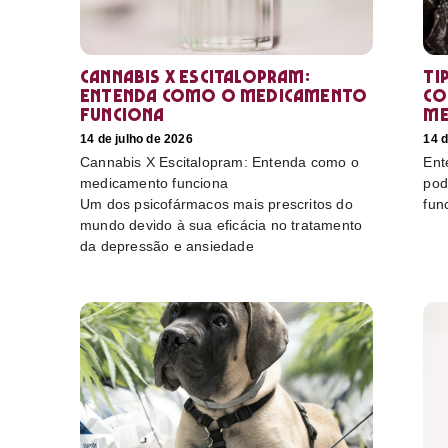
Cannabis X Escitalopram:
Ti
Entenda como o medicamento
co
funciona
me
14 de julho de 2026
14 d
Cannabis X Escitalopram: Entenda como o
Ent
medicamento funciona
pod
Um dos psicofármacos mais prescritos do
fun
mundo devido à sua eficácia no tratamento
da depressão e ansiedade