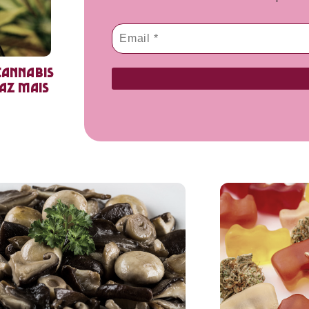
cannabis
faz mais