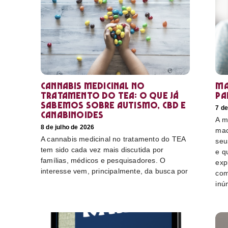
Cannabis medicinal no
Ma
tratamento do TEA: o que já
pa
sabemos sobre autismo, CBD e
7 de
canabinoides
A m
8 de julho de 2026
mac
A cannabis medicinal no tratamento do TEA
seu
tem sido cada vez mais discutida por
e q
famílias, médicos e pesquisadores. O
exp
interesse vem, principalmente, da busca por
com
inú