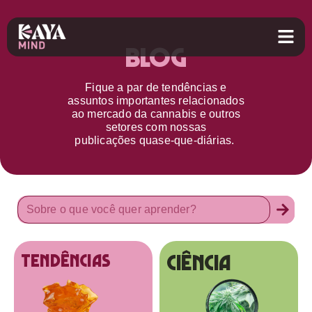
Blog
Fique a par d
e
tendências e
assuntos importantes relacionados
ao
mercado da cannabis
e outros
setores
com nossas
publicações
quase-que-diárias.
Ciência
tendências