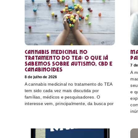
Cannabis medicinal no
Ma
tratamento do TEA: o que já
pa
sabemos sobre autismo, CBD e
7 de
canabinoides
A m
8 de julho de 2026
mac
A cannabis medicinal no tratamento do TEA
seu
tem sido cada vez mais discutida por
e q
famílias, médicos e pesquisadores. O
exp
interesse vem, principalmente, da busca por
com
inú