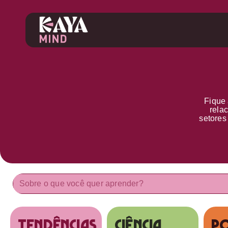
Fique 
rela
setore
tendências
Ciência
Po