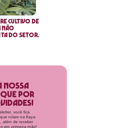
re cultivo de
a não
nta do setor.
a nossa
ique por
idades!​
etter, você fica
 que rolam na Kaya
, além de receber
tos em primeira mão!