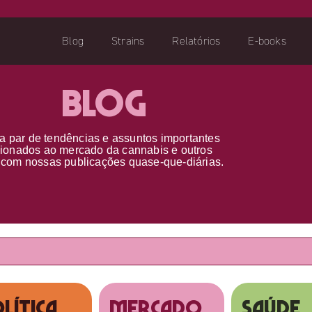
Blog
Strains
Relatórios
E-books
Blog
a par d
e
tendências e assuntos importantes
cionados ao
mercado da cannabis
e outros
s
com nossas publicações
quase-que-diárias.
lítica
MERCADO
SAÚDE