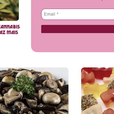
cannabis
faz mais