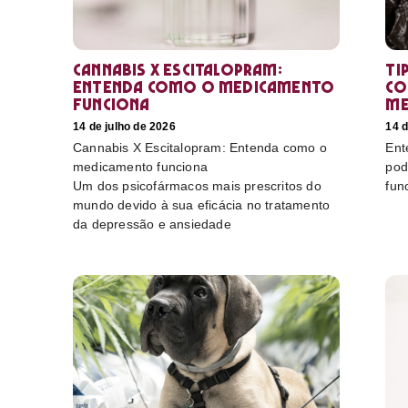
Cannabis X Escitalopram:
Ti
Entenda como o medicamento
co
funciona
me
14 de julho de 2026
14 d
Cannabis X Escitalopram: Entenda como o
Ent
medicamento funciona
pod
Um dos psicofármacos mais prescritos do
fun
mundo devido à sua eficácia no tratamento
da depressão e ansiedade