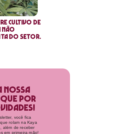
re cultivo de
a não
nta do setor.
a nossa
ique por
idades!​
etter, você fica
 que rolam na Kaya
, além de receber
tos em primeira mão!