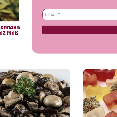
cannabis
faz mais