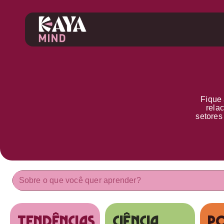
Fique 
rela
setore
tendências
Ciência
Po