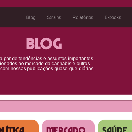
Blog
Strains
Relatórios
E-books
Blog
a par d
e
tendências e assuntos importantes
cionados ao
mercado da cannabis
e outros
s
com nossas publicações
quase-que-diárias.
lítica
MERCADO
SAÚDE