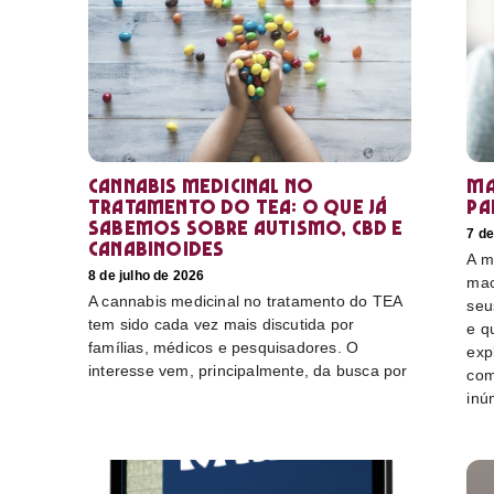
Cannabis medicinal no
Ma
tratamento do TEA: o que já
pa
sabemos sobre autismo, CBD e
7 de
canabinoides
A m
8 de julho de 2026
mac
A cannabis medicinal no tratamento do TEA
seu
tem sido cada vez mais discutida por
e q
famílias, médicos e pesquisadores. O
exp
interesse vem, principalmente, da busca por
com
inú