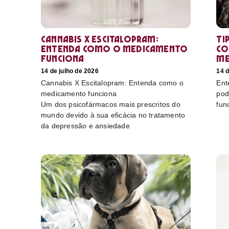
Cannabis X Escitalopram:
Ti
Entenda como o medicamento
co
funciona
me
14 de julho de 2026
14 d
Cannabis X Escitalopram: Entenda como o
Ent
medicamento funciona
pod
Um dos psicofármacos mais prescritos do
fun
mundo devido à sua eficácia no tratamento
da depressão e ansiedade