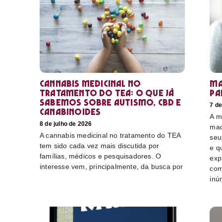
Cannabis medicinal no
Ma
tratamento do TEA: o que já
pa
sabemos sobre autismo, CBD e
7 de
canabinoides
A m
8 de julho de 2026
mac
A cannabis medicinal no tratamento do TEA
seu
tem sido cada vez mais discutida por
e q
famílias, médicos e pesquisadores. O
exp
interesse vem, principalmente, da busca por
com
inú