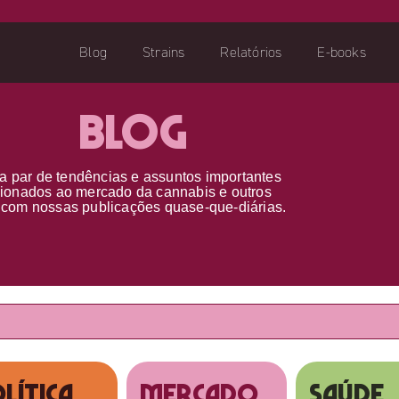
Blog
Strains
Relatórios
E-books
Blog
a par d
e
tendências e assuntos importantes
cionados ao
mercado da cannabis
e outros
s
com nossas publicações
quase-que-diárias.
lítica
MERCADO
SAÚDE