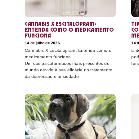
Cannabis X Escitalopram:
Ti
Entenda como o medicamento
co
funciona
me
14 de julho de 2026
14 d
Cannabis X Escitalopram: Entenda como o
Ent
medicamento funciona
pod
Um dos psicofármacos mais prescritos do
fun
mundo devido à sua eficácia no tratamento
da depressão e ansiedade