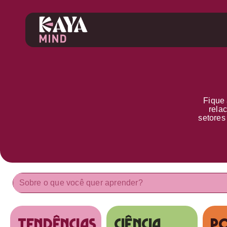
Fique 
rela
setore
tendências
Ciência
Po