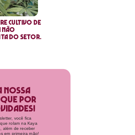
re cultivo de
a não
nta do setor.
a nossa
ique por
idades!​
etter, você fica
 que rolam na Kaya
, além de receber
tos em primeira mão!