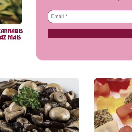
cannabis
faz mais