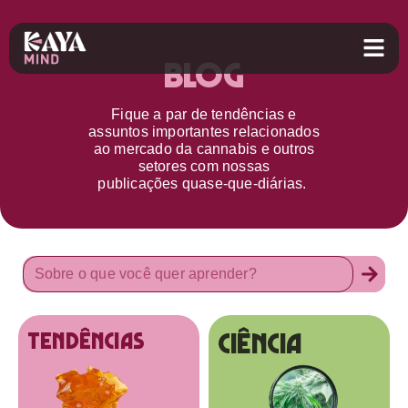
Blog
Fique a par d
e
tendências e
assuntos importantes relacionados
ao
mercado da cannabis
e outros
setores
com nossas
publicações
quase-que-diárias.
Ciência
tendências