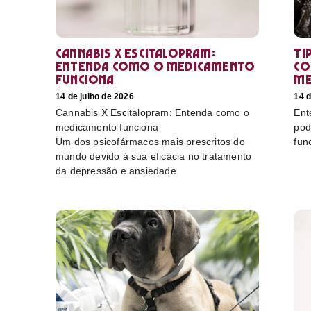
Cannabis X Escitalopram:
Ti
Entenda como o medicamento
co
funciona
me
14 de julho de 2026
14 d
Cannabis X Escitalopram: Entenda como o
Ent
medicamento funciona
pod
Um dos psicofármacos mais prescritos do
fun
mundo devido à sua eficácia no tratamento
da depressão e ansiedade