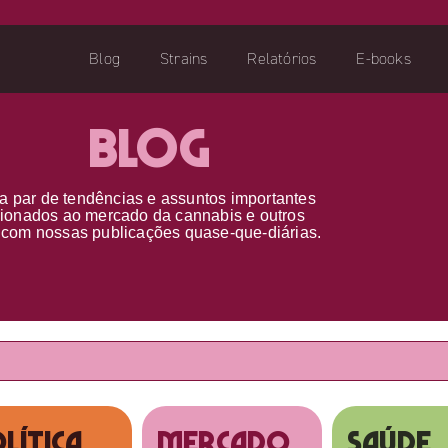
Blog
Strains
Relatórios
E-books
Blog
a par d
e
tendências e assuntos importantes
cionados ao
mercado da cannabis
e outros
s
com nossas publicações
quase-que-diárias.
lítica
MERCADO
SAÚDE