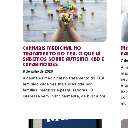
Cannabis medicinal no
Ma
tratamento do TEA: o que já
pa
sabemos sobre autismo, CBD e
7 de
canabinoides
A m
8 de julho de 2026
mac
A cannabis medicinal no tratamento do TEA
seu
tem sido cada vez mais discutida por
e q
famílias, médicos e pesquisadores. O
exp
interesse vem, principalmente, da busca por
com
inú