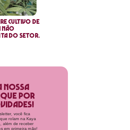
re cultivo de
a não
nta do setor.
a nossa
ique por
idades!​
etter, você fica
 que rolam na Kaya
, além de receber
tos em primeira mão!