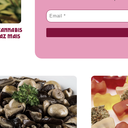
cannabis
faz mais