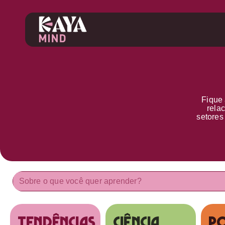
Fique 
rela
setore
tendências
Ciência
Po