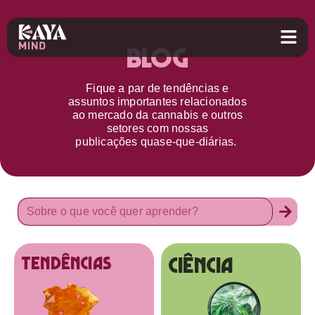
Blog
Fique a par d
e
tendências e
assuntos importantes relacionados
ao
mercado da cannabis
e outros
setores
com nossas
publicações
quase-que-diárias.
Ciência
tendências