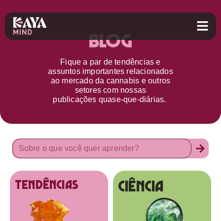
Blog
Fique a par d
e
tendências e
assuntos importantes relacionados
ao
mercado da cannabis
e outros
setores
com nossas
publicações
quase-que-diárias.
Ciência
tendências