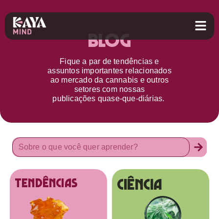
Blog
Fique a par d
e
tendências e
assuntos importantes relacionados
ao
mercado da cannabis
e outros
setores
com nossas
publicações
quase-que-diárias.
Ciência
tendências