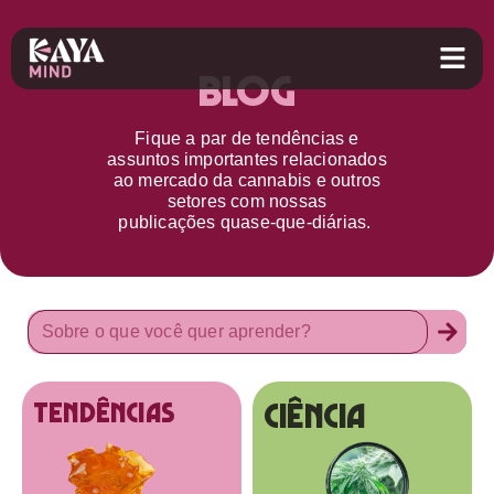
Blog
Fique a par d
e
tendências e
assuntos importantes relacionados
ao
mercado da cannabis
e outros
setores
com nossas
publicações
quase-que-diárias.
Ciência
tendências