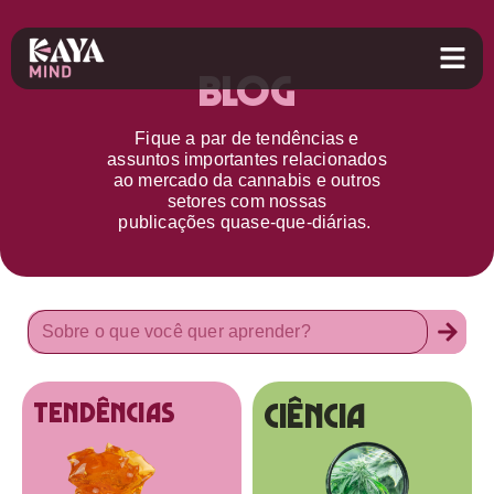
Blog
Fique a par d
e
tendências e
assuntos importantes relacionados
ao
mercado da cannabis
e outros
setores
com nossas
publicações
quase-que-diárias.
Ciência
tendências