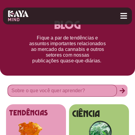
Blog
Fique a par d
e
tendências e
assuntos importantes relacionados
ao
mercado da cannabis
e outros
setores
com nossas
publicações
quase-que-diárias.
Ciência
tendências