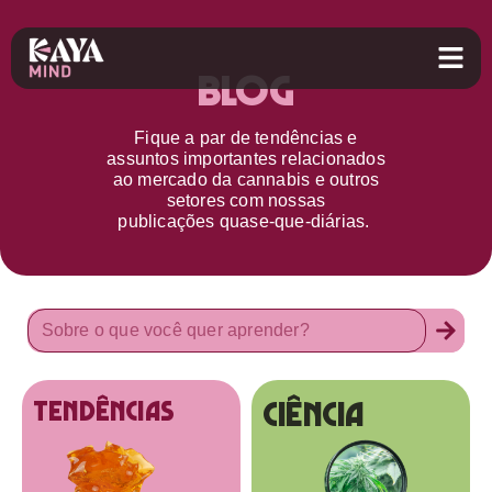
Blog
Fique a par d
e
tendências e
assuntos importantes relacionados
ao
mercado da cannabis
e outros
setores
com nossas
publicações
quase-que-diárias.
Ciência
tendências