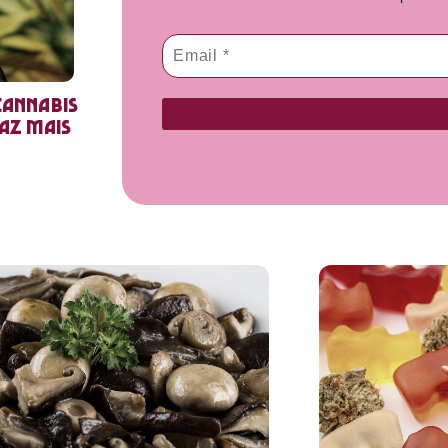
cannabis
faz mais