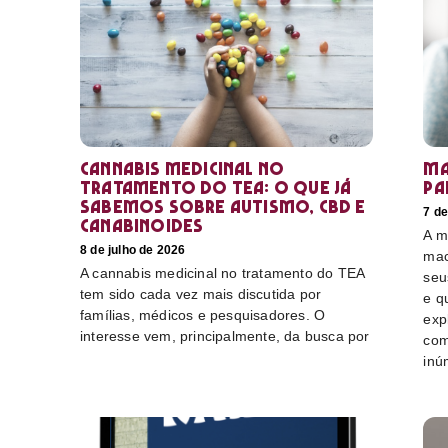
Cannabis medicinal no
Ma
tratamento do TEA: o que já
pa
sabemos sobre autismo, CBD e
7 de
canabinoides
A m
8 de julho de 2026
mac
A cannabis medicinal no tratamento do TEA
seu
tem sido cada vez mais discutida por
e q
famílias, médicos e pesquisadores. O
exp
interesse vem, principalmente, da busca por
com
inú