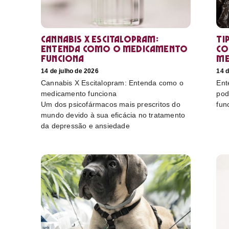
Cannabis X Escitalopram:
Ti
Entenda como o medicamento
co
funciona
me
14 de julho de 2026
14 d
Cannabis X Escitalopram: Entenda como o
Ent
medicamento funciona
pod
Um dos psicofármacos mais prescritos do
fun
mundo devido à sua eficácia no tratamento
da depressão e ansiedade