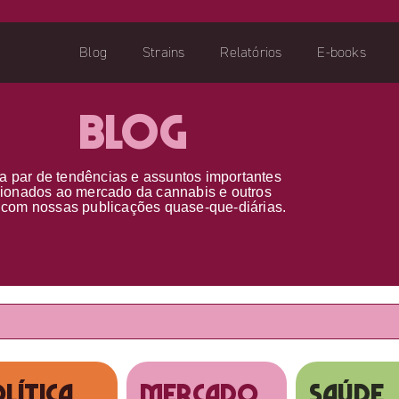
Blog
Strains
Relatórios
E-books
Blog
a par d
e
tendências e assuntos importantes
cionados ao
mercado da cannabis
e outros
s
com nossas publicações
quase-que-diárias.
lítica
MERCADO
SAÚDE