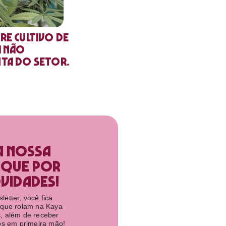
re cultivo de
a não
nta do setor.
a nossa
ique por
idades!​
etter, você fica
 que rolam na Kaya
, além de receber
tos em primeira mão!