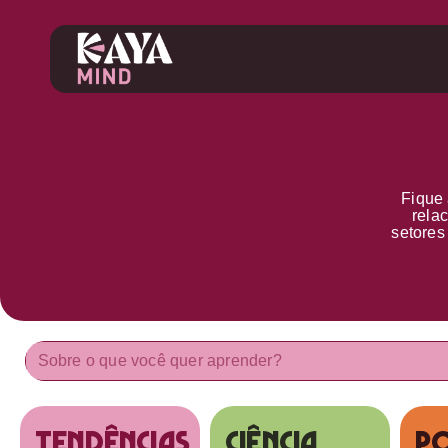
Fique 
rela
setore
tendências
Ciência
Po