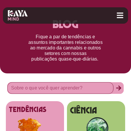
Blog
Fique a par d
e
tendências e
assuntos importantes relacionados
ao
mercado da cannabis
e outros
setores
com nossas
publicações
quase-que-diárias.
Ciência
tendências