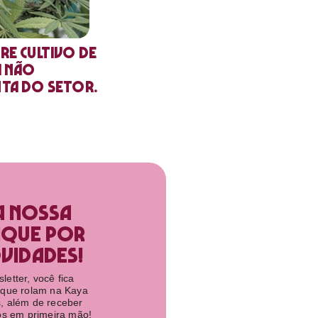
re cultivo de
a não
nta do setor.
a nossa
ique por
idades!​
etter, você fica
 que rolam na Kaya
, além de receber
tos em primeira mão!