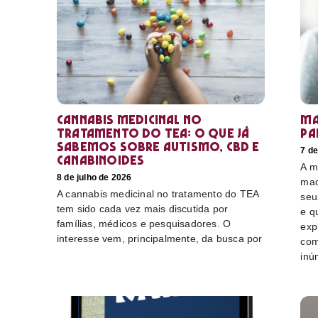
Cannabis medicinal no
Ma
tratamento do TEA: o que já
pa
sabemos sobre autismo, CBD e
7 de
canabinoides
A m
8 de julho de 2026
mac
A cannabis medicinal no tratamento do TEA
seu
tem sido cada vez mais discutida por
e q
famílias, médicos e pesquisadores. O
exp
interesse vem, principalmente, da busca por
com
inú