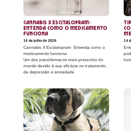
Cannabis X Escitalopram:
Ti
Entenda como o medicamento
co
funciona
me
14 de julho de 2026
14 d
Cannabis X Escitalopram: Entenda como o
Ent
medicamento funciona
pod
Um dos psicofármacos mais prescritos do
fun
mundo devido à sua eficácia no tratamento
da depressão e ansiedade