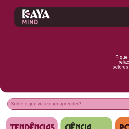
Fique 
rela
setore
tendências
Ciência
Po