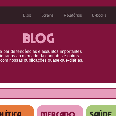
Blog
Strains
Relatórios
E-books
Blog
a par d
e
tendências e assuntos importantes
cionados ao
mercado da cannabis
e outros
s
com nossas publicações
quase-que-diárias.
lítica
MERCADO
SAÚDE