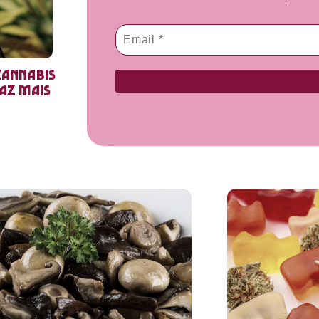
cannabis
faz mais