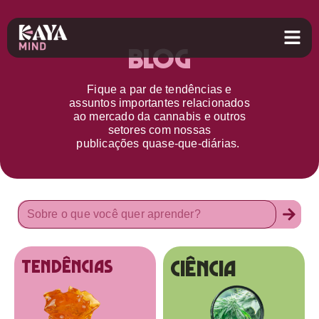
Blog
Fique a par d
e
tendências e
assuntos importantes relacionados
ao
mercado da cannabis
e outros
setores
com nossas
publicações
quase-que-diárias.
Ciência
tendências