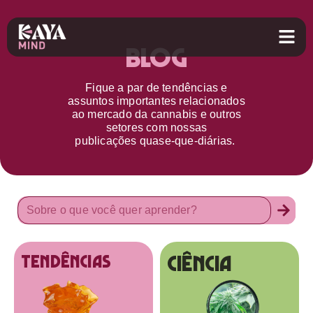
Blog
Fique a par d
e
tendências e
assuntos importantes relacionados
ao
mercado da cannabis
e outros
setores
com nossas
publicações
quase-que-diárias.
Ciência
tendências